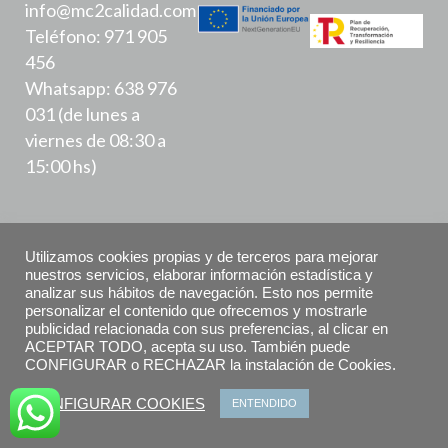
info@mc2calidad.com
Teléfono: 971 905
456
Whatsapp: 638 976
031 (de lunes a
viernes de 08:30 a
15:00 hs)
Utilizamos cookies propias y de terceros para mejorar
nuestros servicios, elaborar información estadística y
analizar sus hábitos de navegación. Esto nos permite
Política de Privacidad
personalizar el contenido que ofrecemos y mostrarle
publicidad relacionada con sus preferencias, al clicar en
ACEPTAR TODO, acepta su uso. También puede
Aviso Legal
CONFIGURAR o RECHAZAR la instalación de Cookies.
Declaración de accesibilidad
CONFIGURAR COOKIES
ENTENDIDO
Política de Cookies