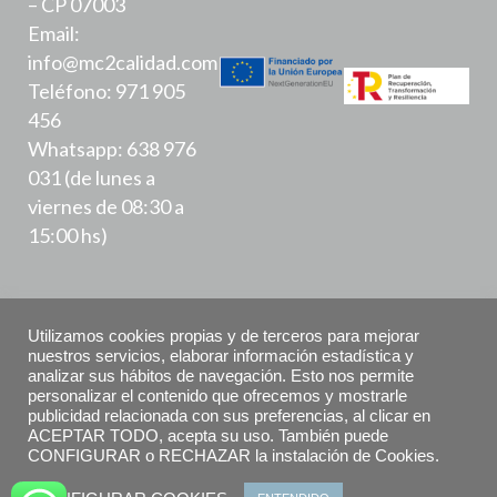
– CP 07003
Email:
info@mc2calidad.com
Teléfono: 971 905
456
Whatsapp: 638 976
031 (de lunes a
viernes de 08:30 a
15:00 hs)
Utilizamos cookies propias y de terceros para mejorar
nuestros servicios, elaborar información estadística y
analizar sus hábitos de navegación. Esto nos permite
Política de Privacidad
personalizar el contenido que ofrecemos y mostrarle
publicidad relacionada con sus preferencias, al clicar en
ACEPTAR TODO, acepta su uso. También puede
Aviso Legal
CONFIGURAR o RECHAZAR la instalación de Cookies.
Declaración de accesibilidad