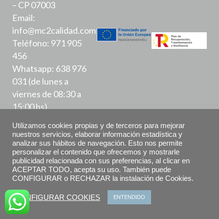
– CP 07003
Email:
info@mc2calidad.com
Teléfono: 971 905
456
Whatsapp: 638 976
031 (de lunes a
viernes de 08:30 a
15:00 hs)
Utilizamos cookies propias y de terceros para mejorar
nuestros servicios, elaborar información estadística y
analizar sus hábitos de navegación. Esto nos permite
personalizar el contenido que ofrecemos y mostrarle
publicidad relacionada con sus preferencias, al clicar en
ACEPTAR TODO, acepta su uso. También puede
Política de Privacidad
CONFIGURAR o RECHAZAR la instalación de Cookies.
Aviso Legal
CONFIGURAR COOKIES
ENTENDIDO
Declaración de accesibilidad