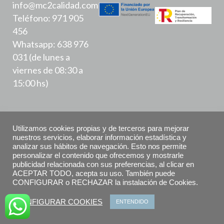
info@mc2calidad.com
Teléfono: 971 905
456
Whatsapp: 638 976
031 (de lunes a
viernes de 08:30 a
15:00 hs)
Utilizamos cookies propias y de terceros para mejorar
nuestros servicios, elaborar información estadística y
analizar sus hábitos de navegación. Esto nos permite
Política de Privacidad
personalizar el contenido que ofrecemos y mostrarle
publicidad relacionada con sus preferencias, al clicar en
ACEPTAR TODO, acepta su uso. También puede
Aviso Legal
CONFIGURAR o RECHAZAR la instalación de Cookies.
Declaración de accesibilidad
CONFIGURAR COOKIES
ENTENDIDO
Política de Cookies