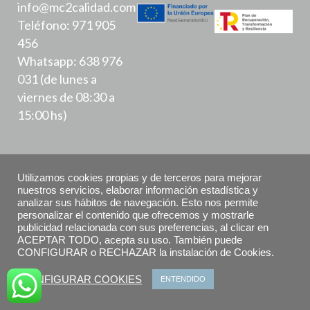
info@mc2calidad.com
Teléfono: 971 905
456
Whatsapp: 638 976
031 (de lunes a
viernes de 08:30 a
15:00 hs)
Utilizamos cookies propias y de terceros para mejorar
nuestros servicios, elaborar información estadística y
analizar sus hábitos de navegación. Esto nos permite
Política de Privacidad
personalizar el contenido que ofrecemos y mostrarle
publicidad relacionada con sus preferencias, al clicar en
ACEPTAR TODO, acepta su uso. También puede
Aviso Legal
CONFIGURAR o RECHAZAR la instalación de Cookies.
Declaración de accesibilidad
CONFIGURAR COOKIES
ENTENDIDO
Política de Cookies