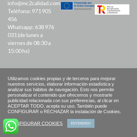
info@mc2calidad.com
Teléfono: 971 905
456
Whatsapp: 638 976
031 (de lunes a
viernes de 08:30 a
15:00 hs)
Utilizamos cookies propias y de terceros para mejorar
nuestros servicios, elaborar información estadística y
analizar sus hábitos de navegación. Esto nos permite
Política de Privacidad
personalizar el contenido que ofrecemos y mostrarle
publicidad relacionada con sus preferencias, al clicar en
ACEPTAR TODO, acepta su uso. También puede
Aviso Legal
CONFIGURAR o RECHAZAR la instalación de Cookies.
Declaración de accesibilidad
CONFIGURAR COOKIES
ENTENDIDO
Política de Cookies