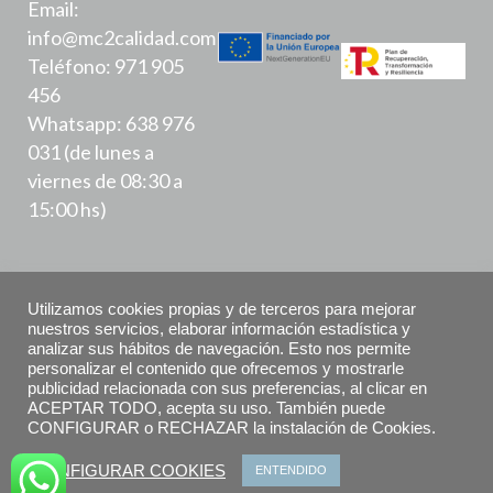
Email:
info@mc2calidad.com
Teléfono: 971 905
456
Whatsapp: 638 976
031 (de lunes a
viernes de 08:30 a
15:00 hs)
Utilizamos cookies propias y de terceros para mejorar
nuestros servicios, elaborar información estadística y
analizar sus hábitos de navegación. Esto nos permite
Política de Privacidad
personalizar el contenido que ofrecemos y mostrarle
publicidad relacionada con sus preferencias, al clicar en
ACEPTAR TODO, acepta su uso. También puede
Aviso Legal
CONFIGURAR o RECHAZAR la instalación de Cookies.
Declaración de accesibilidad
CONFIGURAR COOKIES
ENTENDIDO
Política de Cookies