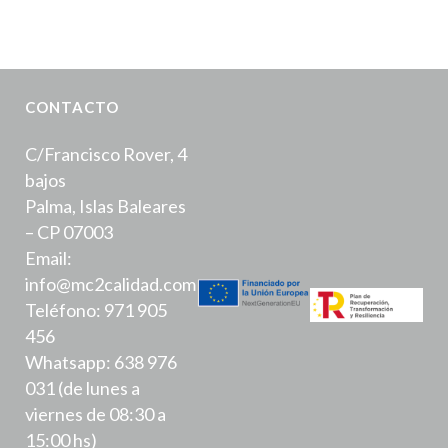
CONTACTO
C/Francisco Rover, 4
bajos
Palma, Islas Baleares
– CP 07003
Email:
info@mc2calidad.com
Teléfono: 971 905
456
Whatsapp: 638 976
031 (de lunes a
viernes de 08:30 a
15:00 hs)