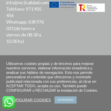
info@mc2calidad.com
Teléfono: 971 905
456
Whatsapp: 638 976
031 (de lunes a
viernes de 08:30 a
15:00 hs)
Utilizamos cookies propias y de terceros para mejorar
nuestros servicios, elaborar información estadística y
analizar sus hábitos de navegación. Esto nos permite
Política de Privacidad
personalizar el contenido que ofrecemos y mostrarle
publicidad relacionada con sus preferencias, al clicar en
ACEPTAR TODO, acepta su uso. También puede
Aviso Legal
CONFIGURAR o RECHAZAR la instalación de Cookies.
Declaración de accesibilidad
CONFIGURAR COOKIES
ENTENDIDO
Política de Cookies