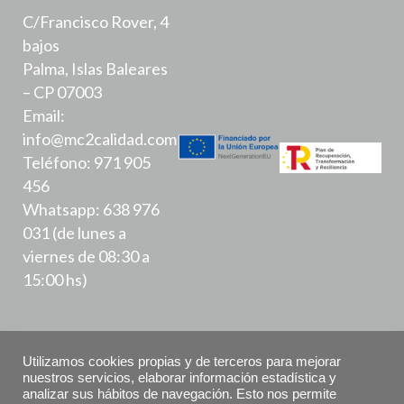
C/Francisco Rover, 4
bajos
Palma, Islas Baleares
– CP 07003
Email:
info@mc2calidad.com
Teléfono: 971 905
456
Whatsapp: 638 976
031 (de lunes a
viernes de 08:30 a
15:00 hs)
Utilizamos cookies propias y de terceros para mejorar
nuestros servicios, elaborar información estadística y
analizar sus hábitos de navegación. Esto nos permite
Política de Privacidad